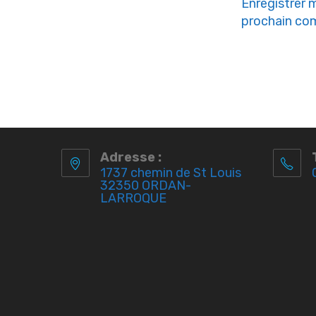
Enregistrer 
prochain co
Adresse :
1737 chemin de St Louis
32350 ORDAN-
LARROQUE