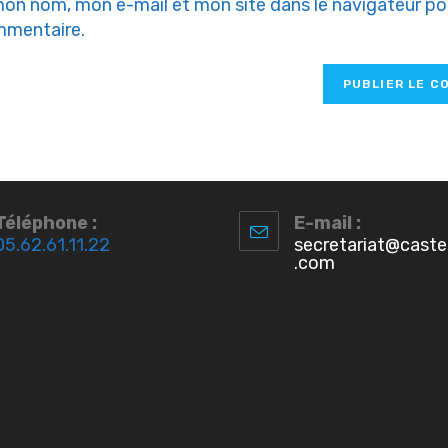
mon nom, mon e-mail et mon site dans le navigateur p
mmentaire.
Téléphone :
E-mail :
05.62.61.11.22
secretariat@castel
.com