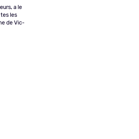
urs, a le
tes les
me de Vic-
.